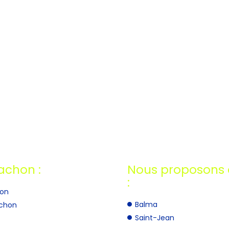
achon :
Nous proposons a
:
hon
Balma
achon
Saint-Jean