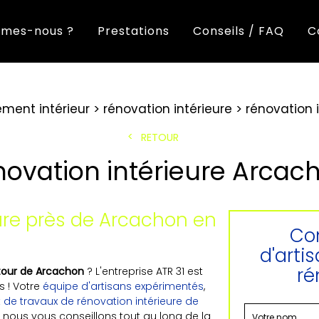
mes-nous ?
Prestations
Conseils / FAQ
C
ent intérieur
rénovation intérieure
rénovation 
RETOUR
novation intérieure Arcac
eure près de Arcachon en
Con
d'arti
ré
utour de Arcachon
? L'entreprise ATR 31 est
 ! Votre
équipe d'artisans expérimentés
,
t de travaux de rénovation intérieure de
fs, nous vous conseillons tout au long de la