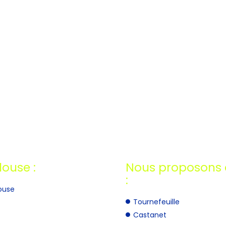
louse :
Nous proposons a
:
louse
Tournefeuille
Castanet