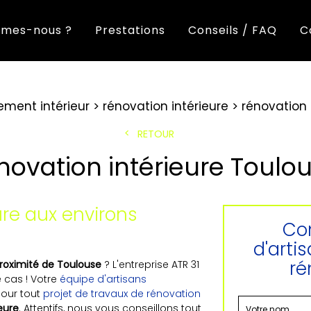
mes-nous ?
Prestations
Conseils / FAQ
C
ent intérieur
rénovation intérieure
rénovation 
RETOUR
novation intérieure Toulo
ure aux environs
Con
d'arti
ré
proximité de Toulouse
? L'entreprise ATR 31
 cas ! Votre
équipe d'artisans
 pour tout
projet de travaux de rénovation
eure
. Attentifs, nous vous conseillons tout