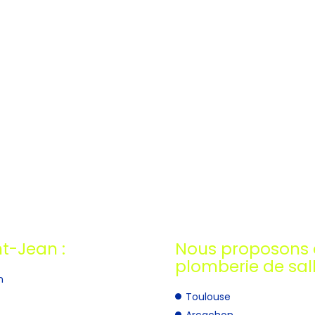
nt-Jean :
Nous proposons 
plomberie de sall
n
Toulouse
Arcachon