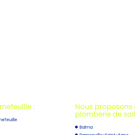
nefeuille :
Nous proposons 
plomberie de sall
nefeuille
Balma
Ramonville-Saint-Agne