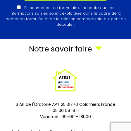
En soumettant ce formulaire, j'accepte que les
informations saisies soient exploitées dans le cadre de la
demande formulée et de la relation commerciale qui peut en
découler.
Notre savoir faire
3 All. de l'Oratoire APT 25
31770
Colomiers
France
05 36 09 19 11
Vendredi : 09h00 - 18h00
rec