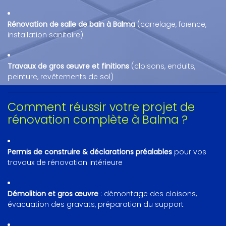
Rénovation de salle de bain à Balma
(carrelage, faïence,
installation sanitaire)
Travaux de gros œuvre et finitions
(cloisons, enduits,
peinture, revêtements de sol)
Comment réussir votre projet de
rénovation complète à Balma ?
Permis de construire & déclarations préalables
pour vos
travaux de rénovation intérieure
Démolition et gros œuvre
: démontage des cloisons,
évacuation des gravats, préparation du support